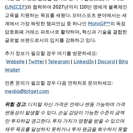
(
UNICEF
)와 협력하여 2027년까지 110만 명에게 블록체인
교육을 지원하는 목표를 세웠다. 모터스포츠 분야에서는 세
계에서 가장 짜릿한 챔피언십 중 하나인
MotoGP™
의 독점
암호화폐 거래소 파트너로 활약하며, 혁신과 기술을 결합한
글로벌 브랜드로서의 입지를 강화하고 있다.
추가 정보가 필요할 경우 여기를 방문하세요:
Website
|
Twitter
|
Telegram
|
LinkedIn
|
Discord
|
Bitget
Wallet
언론 문의가 필요할 경우 다음 연락처로 문의하세요:
media@bitget.com
위험
경고
:
디지털
자산
가격은
언제나
변동
가능하며
가격
변동성이
발생할
수
있다
.
손실
감당이
가능한
수준의
금액
만
투자하길
권고한다
.
투자
가치가
영향을
받을
수
있으며
재무
목표를
달성하지
못하거나
투자
원금을
회수하지
못할