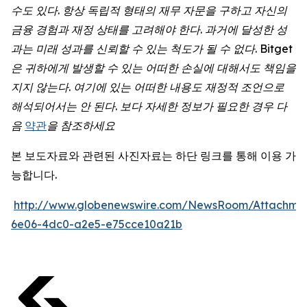
수도
있다
.
항상
독립적
형태의
재무
자문을
구하고
자신의
금융
경험과
재정
상태를
고려해야
한다
.
과거에
달성한
성
과는
미래
성과를
신뢰할
수
있는
척도가
될
수
없다
. Bitget
은
귀하에게
발생할
수
있는
어떠한
손실에
대해서도
책임을
지지
않는다
.
여기에
있는
어떠한
내용도
재정적
조언으로
해석되어서는
안
된다
.
보다
자세한
정보가
필요한
경우
다
음
약관
을
참조하세요
본 보도자료와 관련된 사진자료는 하단 링크를 통해 이용 가
능합니다.
http://www.globenewswire.com/NewsRoom/Attachme
6e06-4dc0-a2e5-e75cce10a21b